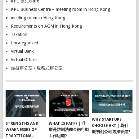
KPC BizCentre
KPC Business Centre – meeting room in Hong Kong
meeting room in Hong Kong
Requirements on AGM in Hong Kong
Taxation
Uncategorized
Virtual Bank
Virtual Offices
虛擬辦公室 / 服務式辦公室
WHY STARTUPS
STRENGTHS AND
WHAT IS FATF? | 什
CHOOSE HK? | 為什
WEAKNESSES OF
麼是防制洗錢金融行動
麼初創公司選擇香港?
TRADITIONAL
工作組織?