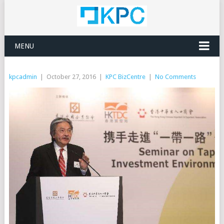
MENU
kpcadmin
|
October 27, 2016
|
KPC BizCentre
|
No Comments