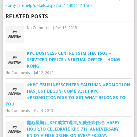
kong-can-help/details.aspx?id=144011411563
RELATED POSTS
No Comments
|
Dec 15, 2015
KPC BUSINESS CENTRE TSIM SHA TSUI –
SERVICED OFFICE / VIRTUAL OFFICE – HONG
KONG
No Comments
|
Jul 12, 2012
#KPC #BUSINESSCENTER #AUTUMN #POMOTION
HAS JUST BEGUN! COME VISIT KPC
#PROMOTIONPAGE TO GET WHAT BELONGS TO
YOU!
No Comments
|
Oct 4, 2013
開心星期五,KPC成立7週年,免費任飲任吃. HAPPY
HOUR,TO CELEBRATE KPC 7TH ANNIVERSARY,
ENJOY A FREE DRINK ON EVERY FRIDAY.