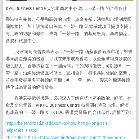
KPC Business Centre 尖沙咀商務中心 為 #一帶一路 的合作伙伴
香港擁有完善、公平和高效的市場，資金充裕，法律和市場制度跟
國際接軌，加上設施港口等為 #一帶一路 沿線基建項目提供支援，
有足夠的經驗和條件，成為「一帶一路」的基建融資、商務物流、
會展和旅遊中心。
財政司司長曾俊華表示，#一帶一路 涵蓋很多新興市場，對香
港來說是難得的機遇，可以在未來成為香港，以至全球經濟發展的
增長動力。香港憑藉在「一國兩制」下的獨特優勢，可以跟#「一
帶一路」沿線經濟體互補所長，互相合作，尋求共同發展的空間，
並攜手發掘更多可持續的商機，#「一帶一路」」帶來的機遇持續
轉化成為實質的經濟效益。
香港若要把握機遇，必須深入了解這些地區的政治、經濟、社
會及文化背景。@KPC Business Centre 積極關心商業市場、經濟，
也成為的 #一帶一路 X HKTDC 香港貿發局 的合作伙伴, 詳情可到:
http://beltandroad.hktdc.com/tc/how-hong-kong-can-
help/details.aspx?
id=144011411563http://beltandroad.hktdc.com/tc/how-hong-