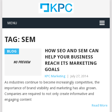
MENU
TAG:
SEM
HOW SEO AND SEM CAN
BLOG
HELP YOUR BUSINESS
REACH ITS MARKETING
GOALS
KPC Marketing
|
July 27, 2014
As industries continue to become increasingly competitive, the
importance of brand visibility and marketing has also grown.
Companies are required to not only create informative and
engaging content
Read More