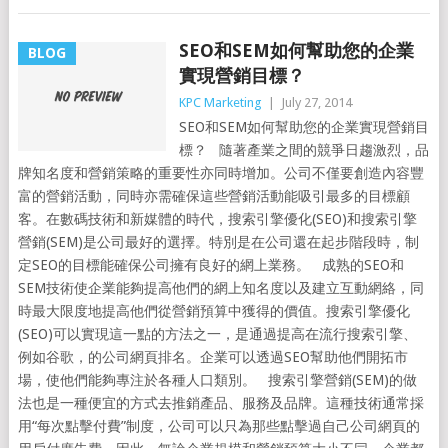
SEO和SEM如何幫助您的企業
BLOG
實現營銷目標？
KPC Marketing
|
July 27, 2014
SEO和SEM如何幫助您的企業實現營銷目
標？ 隨著產業之間的競爭日趨激烈，品
牌知名度和營銷策略的重要性亦同時增加。公司不僅要創造內容豐
富的營銷活動，同時亦需確保這些營銷活動能吸引最多的目標顧
客。在數碼技術和新媒體的時代，搜索引擎優化(SEO)和搜索引擎
營銷(SEM)是公司最好的選擇。特別是在公司還在起步階段時，制
定SEO的目標能確保公司擁有良好的網上業務。 成熟的SEO和
SEM技術使企業能夠提高他們的網上知名度以及建立互動網絡，同
時最大限度地提高他們從營銷預算中獲得的價值。搜索引擎優化
(SEO)可以實現這一點的方法之一，是通過提高在流行搜索引擎、
例如谷歌，的公司網頁排名。企業可以透過SEO幫助他們開拓市
場，使他們能夠專注於各種人口類別。 搜索引擎營銷(SEM)的做
法也是一種便宜的方式去推銷產品、服務及品牌。這種技術通常採
用“每次點擊付費”制度，公司可以只為那些點擊過自己公司網頁的