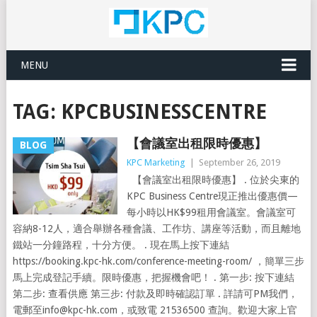
MENU
TAG:
KPCBUSINESSCENTRE
【會議室出租限時優惠】
BLOG
KPC Marketing
|
September 26, 2019
【會議室出租限時優惠】 . 位於尖東的
KPC Business Centre現正推出優惠價—
每小時以HK$99租用會議室。會議室可
容納8-12人，適合舉辦各種會議、工作坊、講座等活動，而且離地
鐵站一分鐘路程，十分方便。 . 現在馬上按下連結
https://booking.kpc-hk.com/conference-meeting-room/​ ，簡單三步
馬上完成登記手續。限時優惠，把握機會吧！ . 第一步: 按下連結
第二步: 查看供應 第三步: 付款及即時確認訂單 . 詳請可PM我們，
電郵至
info@kpc-hk.com
，或致電 21536500 查詢。歡迎大家上官