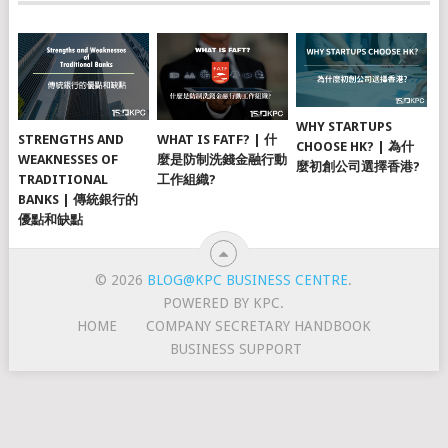
WHY STARTUPS
STRENGTHS AND
WHAT IS FATF? | 什
CHOOSE HK? | 為什
WEAKNESSES OF
麼是防制洗錢金融行動
麼初創公司選擇香港?
TRADITIONAL
工作組織?
BANKS | 傳統銀行的
優點和缺點
© 2026
BLOG@KPC BUSINESS CENTRE
.
POWERED BY KPC.
HOME
COMPANY SECRETARY HANDBOOK
BUSINESS SUPPORT