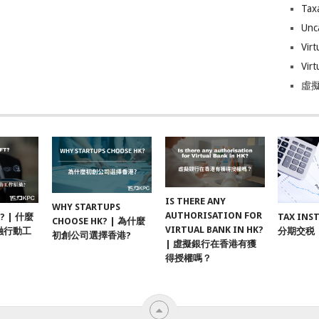
Tax
Unc
Virt
Virt
虛擬
IS THERE ANY
WHY STARTUPS
AUTHORISATION FOR
F? | 什麼
TAX INS
CHOOSE HK? | 為什麼
VIRTUAL BANK IN HK?
融行動工
分期交税
初創公司選擇香港?
| 虛擬銀行在香港有獲
得授權嗎？