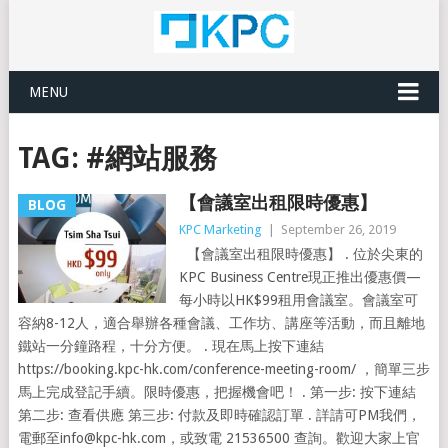
MENU
TAG:
#網站服務
【會議室出租限時優惠】
BLOG
KPC Marketing
|
September 26, 2019
【會議室出租限時優惠】 . 位於尖東的
KPC Business Centre現正推出優惠價—
每小時以HK$99租用會議室。會議室可
容納8-12人，適合舉辦各種會議、工作坊、講座等活動，而且離地
鐵站一分鐘路程，十分方便。 . 現在馬上按下連結
https://booking.kpc-hk.com/conference-meeting-room/​ ，簡單三步
馬上完成登記手續。限時優惠，把握機會吧！ . 第一步: 按下連結
第二步: 查看供應 第三步: 付款及即時確認訂單 . 詳請可PM我們，
電郵至
info@kpc-hk.com
，或致電 21536500 查詢。歡迎大家上官